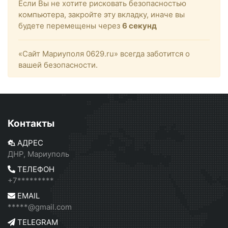
Если Вы не хотите рисковать безопасностью
компьютера, закройте эту вкладку, иначе вы
будете перемещены через
6
секунд
«Сайт Мариуполя 0629.ru» всегда заботится о
вашей безопасности.
Контакты
АДРЕС
ДНР, Мариуполь
ТЕЛЕФОН
+7*********
EMAIL
*****@gmail.com
TELEGRAM