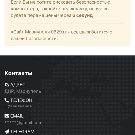
Если Вы не хотите рисковать безопасностью
компьютера, закройте эту вкладку, иначе вы
будете перемещены через
6
секунд
«Сайт Мариуполя 0629.ru» всегда заботится о
вашей безопасности.
Контакты
АДРЕС
ДНР, Мариуполь
ТЕЛЕФОН
+7*********
EMAIL
*****@gmail.com
TELEGRAM