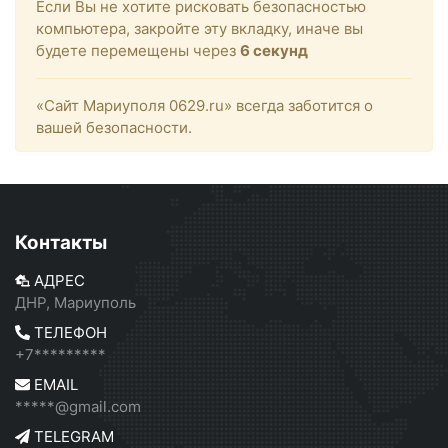
Если Вы не хотите рисковать безопасностью
компьютера, закройте эту вкладку, иначе вы
будете перемещены через
6
секунд
«Сайт Мариуполя 0629.ru» всегда заботится о
вашей безопасности.
Контакты
АДРЕС
ДНР, Мариуполь
ТЕЛЕФОН
+7*********
EMAIL
*****@gmail.com
TELEGRAM