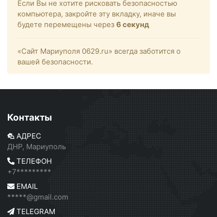
Если Вы не хотите рисковать безопасностью
компьютера, закройте эту вкладку, иначе вы
будете перемещены через
6
секунд
«Сайт Мариуполя 0629.ru» всегда заботится о
вашей безопасности.
Контакты
АДРЕС
ДНР, Мариуполь
ТЕЛЕФОН
+7*********
EMAIL
*****@gmail.com
TELEGRAM