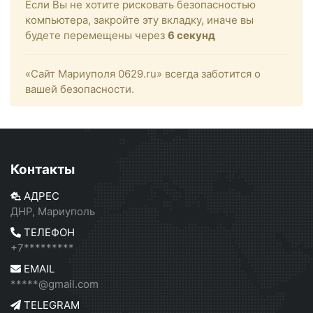
Если Вы не хотите рисковать безопасностью
компьютера, закройте эту вкладку, иначе вы
будете перемещены через
6
секунд
«Сайт Мариуполя 0629.ru» всегда заботится о
вашей безопасности.
Контакты
АДРЕС
ДНР, Мариуполь
ТЕЛЕФОН
+7*********
EMAIL
*****@gmail.com
TELEGRAM