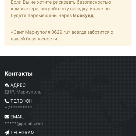
Если Вы не хотите рисковать безопасностью
компьютера, закройте эту вкладку, иначе вы
будете перемещены через
6
секунд
«Сайт Мариуполя 0629.ru» всегда заботится о
вашей безопасности.
Контакты
АДРЕС
ДНР, Мариуполь
ТЕЛЕФОН
+7*********
EMAIL
*****@gmail.com
TELEGRAM