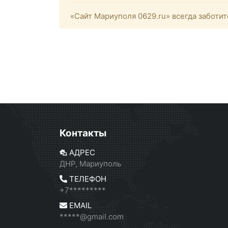
«Сайт Мариуполя 0629.ru» всегда заботит
Контакты
АДРЕС
ДНР, Мариуполь
ТЕЛЕФОН
+7*********
EMAIL
*****@gmail.com