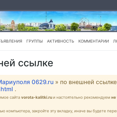
БЪЯВЛЕНИЯ
ГРУППЫ
АКТИВНОСТЬ
КОММЕНТАРИИ
Л
ней ссылке
Мариуполя 0629.ru
» по внешней ссылк
.html
.
имое сайта
vorota-kalitki.ru
и настоятельно рекомендуем
не
тью компьютера, закройте эту вкладку, иначе вы будете пе