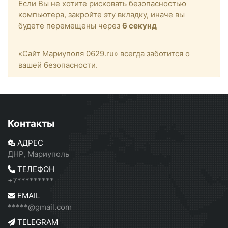
Если Вы не хотите рисковать безопасностью
компьютера, закройте эту вкладку, иначе вы
будете перемещены через
6
секунд
«Сайт Мариуполя 0629.ru» всегда заботится о
вашей безопасности.
Контакты
АДРЕС
ДНР, Мариуполь
ТЕЛЕФОН
+7*********
EMAIL
*****@gmail.com
TELEGRAM