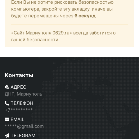
Если Вы не хотите рисковать безопасностью
компьютера, закройте эту вкладку, иначе вы
будете перемещены через
6
секунд
«Сайт Мариуполя 0629.ru» всегда заботится о
вашей безопасности.
Контакты
АДРЕС
ДНР, Мариуполь
ТЕЛЕФОН
+7*********
EMAIL
*****@gmail.com
TELEGRAM