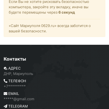
Если Вы не хотите рисковать безопасностью
компьютера, закройте эту вкладку, иначе вы
будете перемещены через
6
секунд
«Сайт Мариуполя 0629.ru» всегда заботится о
вашей безопасности.
Контакты
АДРЕС
ДНР, Мариуполь
ТЕЛЕФОН
+7*********
EMAIL
*****@gmail.com
TELEGRAM