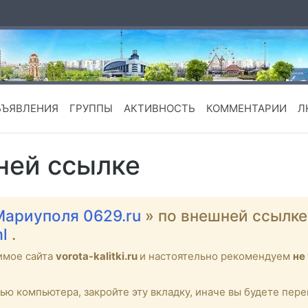
БЪЯВЛЕНИЯ
ГРУППЫ
АКТИВНОСТЬ
КОММЕНТАРИИ
Л
ней ссылке
Мариуполя 0629.ru
» по внешней ссылк
ml
.
имое сайта
vorota-kalitki.ru
и настоятельно рекомендуем
не
тью компьютера, закройте эту вкладку, иначе вы будете пе