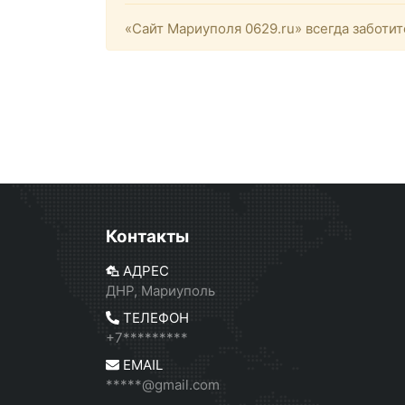
«Сайт Мариуполя 0629.ru» всегда заботит
Контакты
АДРЕС
ДНР, Мариуполь
ТЕЛЕФОН
+7*********
EMAIL
*****@gmail.com