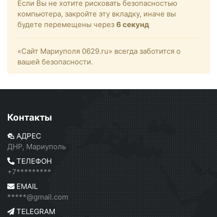
Если Вы не хотите рисковать безопасностью
компьютера, закройте эту вкладку, иначе вы
будете перемещены через
6
секунд
«Сайт Мариуполя 0629.ru» всегда заботится о
вашей безопасности.
Контакты
АДРЕС
ДНР, Мариуполь
ТЕЛЕФОН
+7*********
EMAIL
*****@gmail.com
TELEGRAM