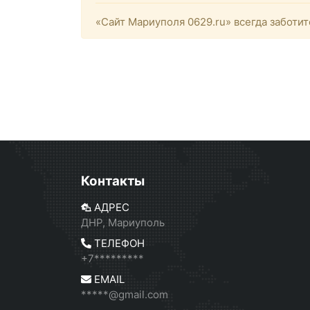
«Сайт Мариуполя 0629.ru» всегда заботит
Контакты
АДРЕС
ДНР, Мариуполь
ТЕЛЕФОН
+7*********
EMAIL
*****@gmail.com