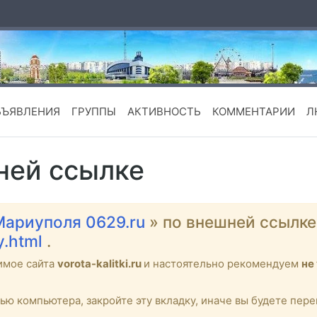
БЪЯВЛЕНИЯ
ГРУППЫ
АКТИВНОСТЬ
КОММЕНТАРИИ
Л
ней ссылке
Мариуполя 0629.ru
» по внешней ссылк
y.html
.
имое сайта
vorota-kalitki.ru
и настоятельно рекомендуем
не
тью компьютера, закройте эту вкладку, иначе вы будете пе