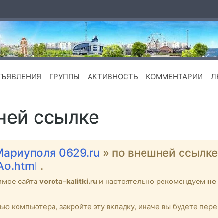
БЪЯВЛЕНИЯ
ГРУППЫ
АКТИВНОСТЬ
КОММЕНТАРИИ
Л
ней ссылке
Мариуполя 0629.ru
» по внешней ссылк
Ao.html
.
имое сайта
vorota-kalitki.ru
и настоятельно рекомендуем
не
тью компьютера, закройте эту вкладку, иначе вы будете пе