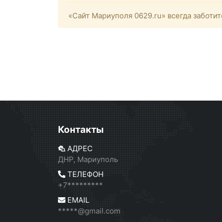
«Сайт Мариуполя 0629.ru» всегда заботит
Контакты
АДРЕС
ДНР, Мариуполь
ТЕЛЕФОН
+7*********
EMAIL
*****@gmail.com