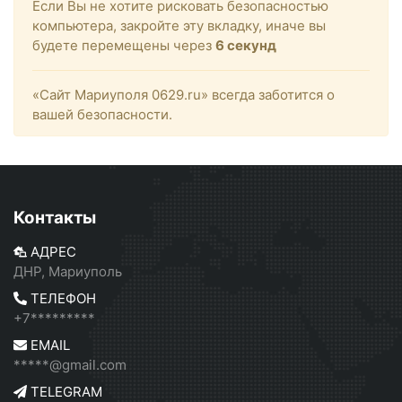
Если Вы не хотите рисковать безопасностью
компьютера, закройте эту вкладку, иначе вы
будете перемещены через
6
секунд
«Сайт Мариуполя 0629.ru» всегда заботится о
вашей безопасности.
Контакты
АДРЕС
ДНР, Мариуполь
ТЕЛЕФОН
+7*********
EMAIL
*****@gmail.com
TELEGRAM