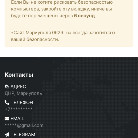
Если Вы не хотите рисковать безопасностью
компьютера, закройте эту вкладку, иначе вы
будете перемещены через
6
секунд
«Сайт Мариуполя 0629.ru» всегда заботится о
вашей безопасности.
Контакты
АДРЕС
ДНР, Мариуполь
ТЕЛЕФОН
+7*********
EMAIL
*****@gmail.com
TELEGRAM