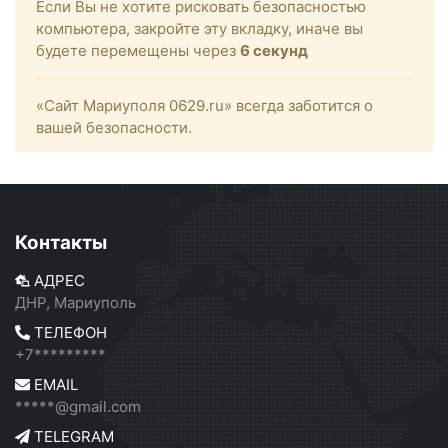
Если Вы не хотите рисковать безопасностью
компьютера, закройте эту вкладку, иначе вы
будете перемещены через
6
секунд
«Сайт Мариуполя 0629.ru» всегда заботится о
вашей безопасности.
Контакты
АДРЕС
ДНР, Мариуполь
ТЕЛЕФОН
+7*********
EMAIL
*****@gmail.com
TELEGRAM