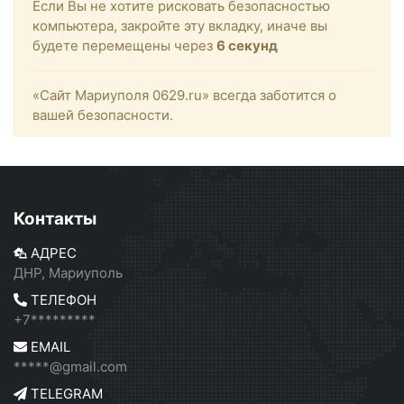
Если Вы не хотите рисковать безопасностью
компьютера, закройте эту вкладку, иначе вы
будете перемещены через
6
секунд
«Сайт Мариуполя 0629.ru» всегда заботится о
вашей безопасности.
Контакты
АДРЕС
ДНР, Мариуполь
ТЕЛЕФОН
+7*********
EMAIL
*****@gmail.com
TELEGRAM