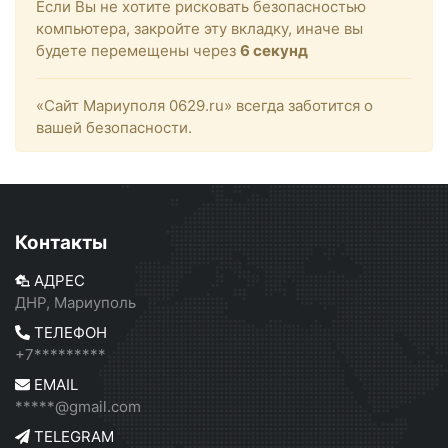
Если Вы не хотите рисковать безопасностью
компьютера, закройте эту вкладку, иначе вы
будете перемещены через
6
секунд
«Сайт Мариуполя 0629.ru» всегда заботится о
вашей безопасности.
Контакты
АДРЕС
ДНР, Мариуполь
ТЕЛЕФОН
+7*********
EMAIL
*****@gmail.com
TELEGRAM