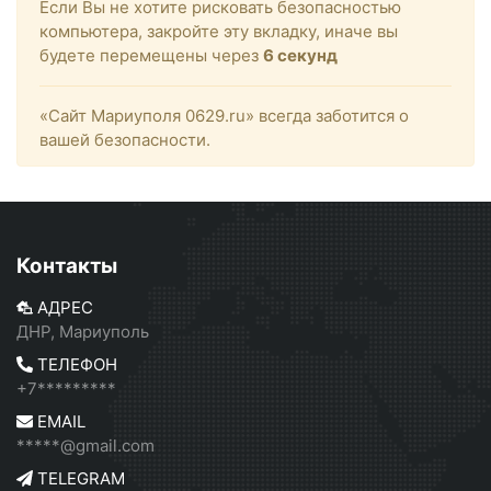
Если Вы не хотите рисковать безопасностью
компьютера, закройте эту вкладку, иначе вы
будете перемещены через
6
секунд
«Сайт Мариуполя 0629.ru» всегда заботится о
вашей безопасности.
Контакты
АДРЕС
ДНР, Мариуполь
ТЕЛЕФОН
+7*********
EMAIL
*****@gmail.com
TELEGRAM