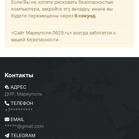
Если Вы не хотите рисковать безопасностью
компьютера, закройте эту вкладку, иначе вы
будете перемещены через
6
секунд
«Сайт Мариуполя 0629.ru» всегда заботится о
вашей безопасности.
Контакты
АДРЕС
ДНР, Мариуполь
ТЕЛЕФОН
+7*********
EMAIL
*****@gmail.com
TELEGRAM