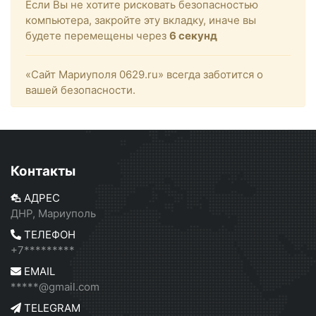
Если Вы не хотите рисковать безопасностью
компьютера, закройте эту вкладку, иначе вы
будете перемещены через
6
секунд
«Сайт Мариуполя 0629.ru» всегда заботится о
вашей безопасности.
Контакты
АДРЕС
ДНР, Мариуполь
ТЕЛЕФОН
+7*********
EMAIL
*****@gmail.com
TELEGRAM