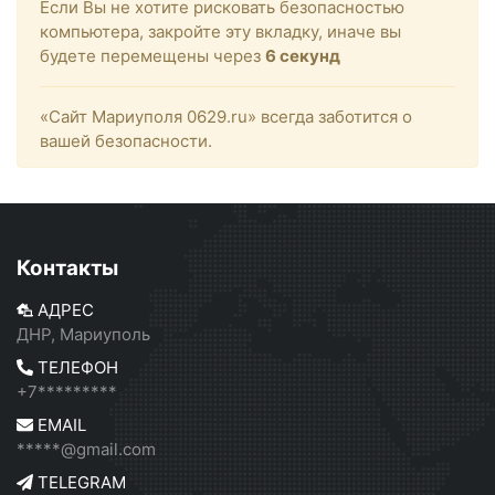
Если Вы не хотите рисковать безопасностью
компьютера, закройте эту вкладку, иначе вы
будете перемещены через
6
секунд
«Сайт Мариуполя 0629.ru» всегда заботится о
вашей безопасности.
Контакты
АДРЕС
ДНР, Мариуполь
ТЕЛЕФОН
+7*********
EMAIL
*****@gmail.com
TELEGRAM