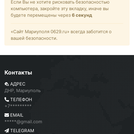
Если Вы не хотите рисковать безопасностью
компьютера, закройте эту вкладку, иначе вы
будете перемещены через
6
секунд
«Сайт Мариуполя 0629.ru» всегда заботится о
вашей безопасности.
Контакты
АДРЕС
ДНР, Мариуполь
ТЕЛЕФОН
+7*********
EMAIL
*****@gmail.com
TELEGRAM