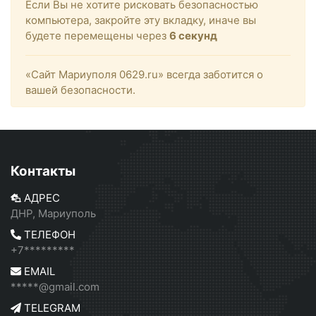
Если Вы не хотите рисковать безопасностью
компьютера, закройте эту вкладку, иначе вы
будете перемещены через
6
секунд
«Сайт Мариуполя 0629.ru» всегда заботится о
вашей безопасности.
Контакты
АДРЕС
ДНР, Мариуполь
ТЕЛЕФОН
+7*********
EMAIL
*****@gmail.com
TELEGRAM