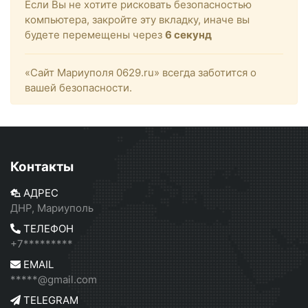
Если Вы не хотите рисковать безопасностью
компьютера, закройте эту вкладку, иначе вы
будете перемещены через
6
секунд
«Сайт Мариуполя 0629.ru» всегда заботится о
вашей безопасности.
Контакты
АДРЕС
ДНР, Мариуполь
ТЕЛЕФОН
+7*********
EMAIL
*****@gmail.com
TELEGRAM