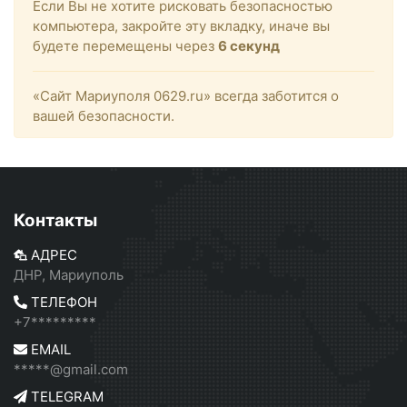
Если Вы не хотите рисковать безопасностью
компьютера, закройте эту вкладку, иначе вы
будете перемещены через
6
секунд
«Сайт Мариуполя 0629.ru» всегда заботится о
вашей безопасности.
Контакты
АДРЕС
ДНР, Мариуполь
ТЕЛЕФОН
+7*********
EMAIL
*****@gmail.com
TELEGRAM