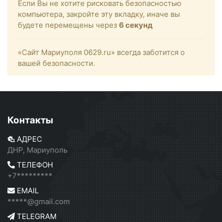
Если Вы не хотите рисковать безопасностью
компьютера, закройте эту вкладку, иначе вы
будете перемещены через
6
секунд
«Сайт Мариуполя 0629.ru» всегда заботится о
вашей безопасности.
Контакты
АДРЕС
ДНР, Мариуполь
ТЕЛЕФОН
+7*********
EMAIL
*****@gmail.com
TELEGRAM