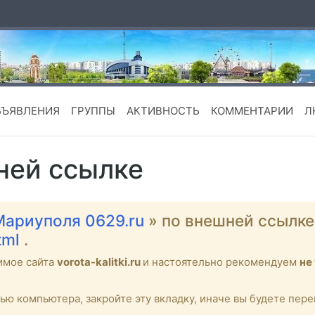
БЪЯВЛЕНИЯ
ГРУППЫ
АКТИВНОСТЬ
КОММЕНТАРИИ
Л
ней ссылке
Мариуполя 0629.ru
» по внешней ссылк
html
.
имое сайта
vorota-kalitki.ru
и настоятельно рекомендуем
не
тью компьютера, закройте эту вкладку, иначе вы будете пе