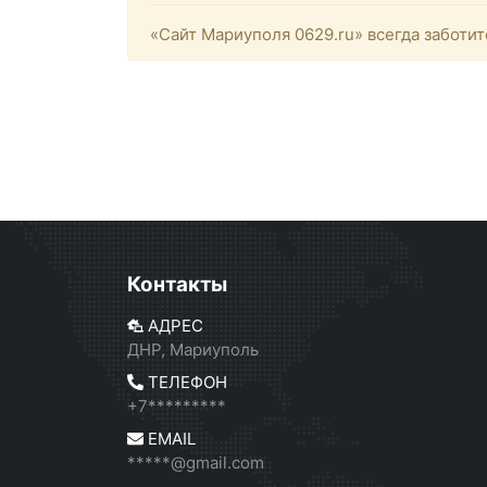
«Сайт Мариуполя 0629.ru» всегда заботит
Контакты
АДРЕС
ДНР, Мариуполь
ТЕЛЕФОН
+7*********
EMAIL
*****@gmail.com