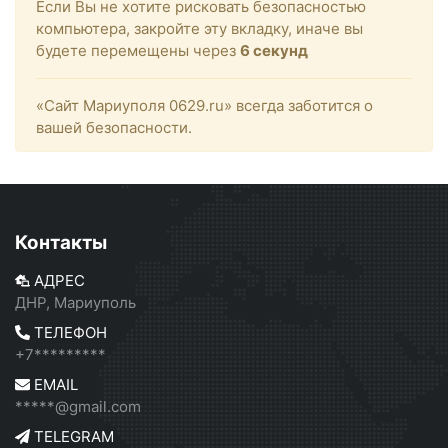
Если Вы не хотите рисковать безопасностью
компьютера, закройте эту вкладку, иначе вы
будете перемещены через
6
секунд
«Сайт Мариуполя 0629.ru» всегда заботится о
вашей безопасности.
Контакты
АДРЕС
ДНР, Мариуполь
ТЕЛЕФОН
+7*********
EMAIL
*****@gmail.com
TELEGRAM