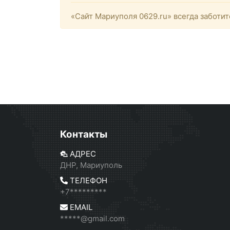
«Сайт Мариуполя 0629.ru» всегда заботит
Контакты
АДРЕС
ДНР, Мариуполь
ТЕЛЕФОН
+7*********
EMAIL
*****@gmail.com