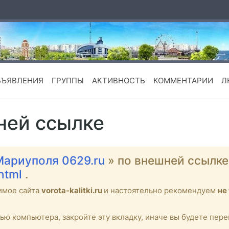
БЪЯВЛЕНИЯ
ГРУППЫ
АКТИВНОСТЬ
КОММЕНТАРИИ
Л
ней ссылке
Мариуполя 0629.ru
» по внешней ссылк
.html
.
имое сайта
vorota-kalitki.ru
и настоятельно рекомендуем
не
тью компьютера, закройте эту вкладку, иначе вы будете пе