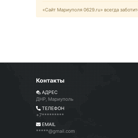
«Сайт Мариуполя 0629.ru» всегда заботит
Контакты
АДРЕС
ДНР, Мариуполь
ТЕЛЕФОН
+7*********
EMAIL
*****@gmail.com