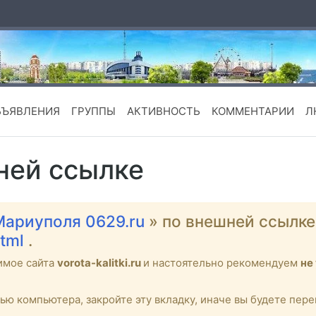
БЪЯВЛЕНИЯ
ГРУППЫ
АКТИВНОСТЬ
КОММЕНТАРИИ
Л
ней ссылке
Мариуполя 0629.ru
» по внешней ссылк
html
.
имое сайта
vorota-kalitki.ru
и настоятельно рекомендуем
не
тью компьютера, закройте эту вкладку, иначе вы будете пе