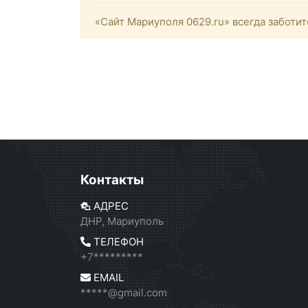
«Сайт Мариуполя 0629.ru» всегда заботит
Контакты
АДРЕС
ДНР, Мариуполь
ТЕЛЕФОН
+7*********
EMAIL
*****@gmail.com