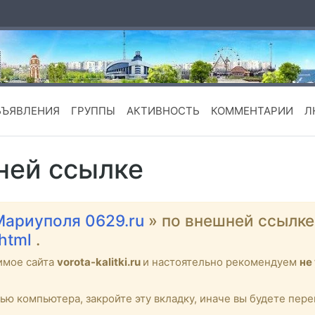
БЪЯВЛЕНИЯ
ГРУППЫ
АКТИВНОСТЬ
КОММЕНТАРИИ
Л
ней ссылке
Мариуполя 0629.ru
» по внешней ссылк
.html
.
имое сайта
vorota-kalitki.ru
и настоятельно рекомендуем
не
тью компьютера, закройте эту вкладку, иначе вы будете пе