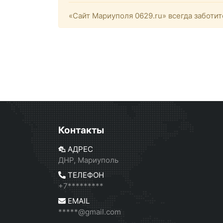
«Сайт Мариуполя 0629.ru» всегда заботит
Контакты
АДРЕС
ДНР, Мариуполь
ТЕЛЕФОН
+7*********
EMAIL
*****@gmail.com