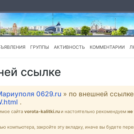
БЪЯВЛЕНИЯ
ГРУППЫ
АКТИВНОСТЬ
КОММЕНТАРИИ
Л
ней ссылке
Мариуполя 0629.ru
» по внешней ссылк
W.html
.
имое сайта
vorota-kalitki.ru
и настоятельно рекомендуем
не
тью компьютера, закройте эту вкладку, иначе вы будете пе