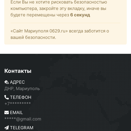
Если Вы не хотите рисковать безопасностью
компьютера, закройте эту вкладку, иначе вы
будете перемещены через
6
секунд
«Сайт Мариуполя 0629.ru» всегда заботится о
вашей безопасности.
Контакты
АДРЕС
ДНР, Мариуполь
ТЕЛЕФОН
+7*********
EMAIL
*****@gmail.com
TELEGRAM