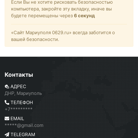
Если Вы не хотите рисковать безопасностью
компьютера, закройте эту вкладку, иначе вы
будете перемещены через
6
секунд
«Сайт Мариуполя 0629.ru» всегда заботится о
вашей безопасности.
Контакты
АДРЕС
ДНР, Мариуполь
ТЕЛЕФОН
+7*********
EMAIL
*****@gmail.com
TELEGRAM