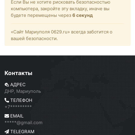
Если Вы не хотите рисковать безопасностью
компьютера, закройте эту вкладку, иначе вы
будете перемещены через
6
секунд
«Сайт Мариуполя 0629.ru» всегда заботится о
вашей безопасности.
Контакты
АДРЕС
ДНР, Мариуполь
ТЕЛЕФОН
+7*********
EMAIL
*****@gmail.com
TELEGRAM