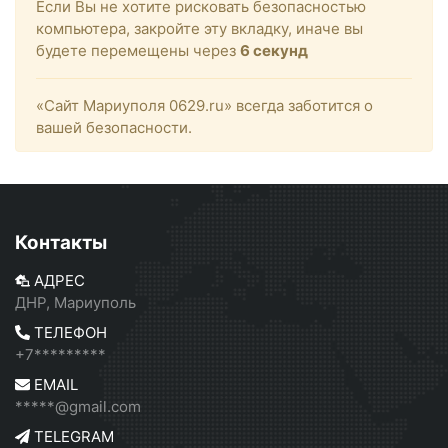
Если Вы не хотите рисковать безопасностью
компьютера, закройте эту вкладку, иначе вы
будете перемещены через
6
секунд
«Сайт Мариуполя 0629.ru» всегда заботится о
вашей безопасности.
Контакты
АДРЕС
ДНР, Мариуполь
ТЕЛЕФОН
+7*********
EMAIL
*****@gmail.com
TELEGRAM