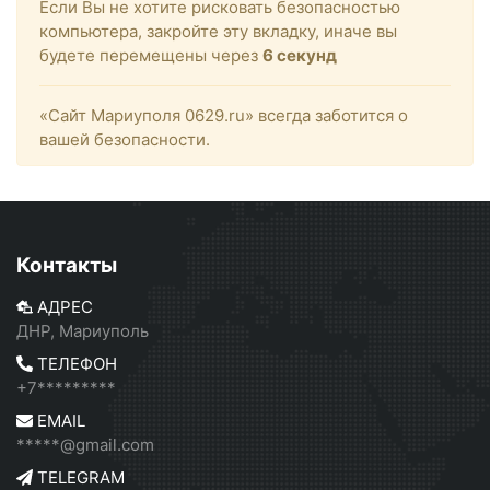
Если Вы не хотите рисковать безопасностью
компьютера, закройте эту вкладку, иначе вы
будете перемещены через
6
секунд
«Сайт Мариуполя 0629.ru» всегда заботится о
вашей безопасности.
Контакты
АДРЕС
ДНР, Мариуполь
ТЕЛЕФОН
+7*********
EMAIL
*****@gmail.com
TELEGRAM