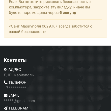
Если Вы не хотите рисковать безопасностью
компьютера, закройте эту вкладку, иначе вы
будете перемещены через
6
секунд
«Сайт Мариуполя 0629.ru» всегда заботится о
вашей безопасности.
Контакты
АДРЕС
ДНР, Мариуполь
ТЕЛЕФОН
+7*********
EMAIL
*****@gmail.com
TELEGRAM