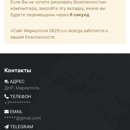
Если Вы не хотите рисковать безопасностью
компьютера, закройте эту вкладку, иначе вы
будете перемещены через
6
секунд
«Сайт Мариуполя 0629.ru» всегда заботится о
вашей безопасности.
Контакты
АДРЕС
ДНР, Мариуполь
ТЕЛЕФОН
+7*********
EMAIL
*****@gmail.com
TELEGRAM