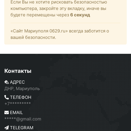
Если Вы не хотите рисковать безопасностью
компьютера, закройте эту вкладку, иначе вы
будете перемещены через
6
секунд
«Сайт Мариуполя 0629.ru» всегда заботится о
вашей безопасности.
Контакты
АДРЕС
ДНР, Мариуполь
ТЕЛЕФОН
+7*********
EMAIL
*****@gmail.com
TELEGRAM