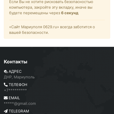
Если Вы не хотите рисковать безопасностью
компьютера, закройте эту вкладку, иначе вы
будете перемещены через
6
секунд
«Сайт Мариуполя 0629.ru» всегда заботится о
вашей безопасности.
Контакты
АДРЕС
ДНР, Мариуполь
ТЕЛЕФОН
+7*********
EMAIL
*****@gmail.com
TELEGRAM