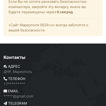
Если Вы не хотите рисковать безопасностью
компьютера, закройте эту вкладку, иначе вы
будете перемещены через
6
секунд
«Сайт Мариуполя 0629.ru» всегда заботится о
вашей безопасности.
Контакты
АДРЕС
ДНР, Мариуполь
ТЕЛЕФОН
+7*********
EMAIL
*****@gmail.com
TELEGRAM