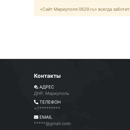
«Сайт Мариуполя 0629.ru» всегда заботит
Контакты
АДРЕС
ДНР, Мариуполь
ТЕЛЕФОН
+7*********
EMAIL
*****@gmail.com