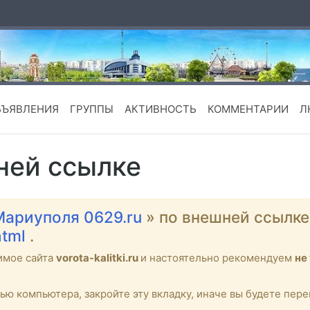
БЪЯВЛЕНИЯ
ГРУППЫ
АКТИВНОСТЬ
КОММЕНТАРИИ
Л
ней ссылке
Мариуполя 0629.ru
» по внешней ссылк
html
.
имое сайта
vorota-kalitki.ru
и настоятельно рекомендуем
не
тью компьютера, закройте эту вкладку, иначе вы будете пе