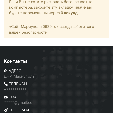
Если Вы не хотите рисковать безопасностью
компьютера, закройте эту вкладку, иначе вы
будете перемещены через
6
секунд
«Сайт Мариуполя 0629.ru» всегда заботится о
вашей безопасности.
Контакты
АДРЕС
ДНР, Мариуполь
ТЕЛЕФОН
+7*********
EMAIL
*****@gmail.com
TELEGRAM