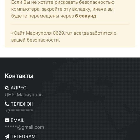
Если Вы не хотите рисковать безопасностью
компьютера, закройте эту вкладку, иначе вы
будете перемещены через
6
секунд
«Сайт Мариуполя 0629.ru» всегда заботится о
вашей безопасности.
Контакты
АДРЕС
ДНР, Мариуполь
ТЕЛЕФОН
+7*********
EMAIL
*****@gmail.com
TELEGRAM