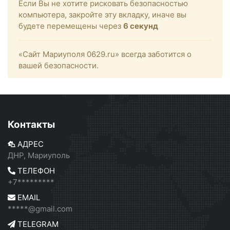
Если Вы не хотите рисковать безопасностью
компьютера, закройте эту вкладку, иначе вы
будете перемещены через
6
секунд
«Сайт Мариуполя 0629.ru» всегда заботится о
вашей безопасности.
Контакты
АДРЕС
ДНР, Мариуполь
ТЕЛЕФОН
+7*********
EMAIL
*****@gmail.com
TELEGRAM