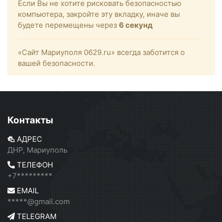
Если Вы не хотите рисковать безопасностью
компьютера, закройте эту вкладку, иначе вы
будете перемещены через
6
секунд
«Сайт Мариуполя 0629.ru» всегда заботится о
вашей безопасности.
Контакты
АДРЕС
ДНР, Мариуполь
ТЕЛЕФОН
+7*********
EMAIL
*****@gmail.com
TELEGRAM