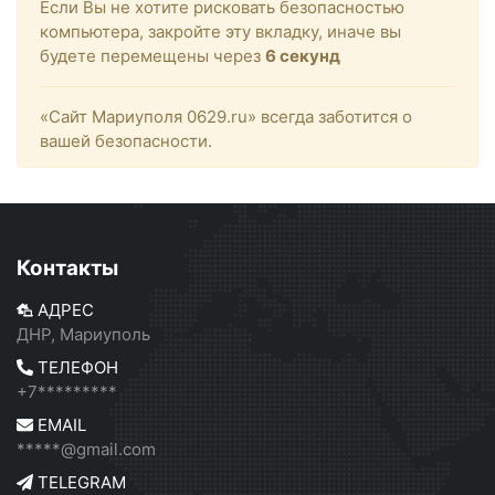
Если Вы не хотите рисковать безопасностью
компьютера, закройте эту вкладку, иначе вы
будете перемещены через
6
секунд
«Сайт Мариуполя 0629.ru» всегда заботится о
вашей безопасности.
Контакты
АДРЕС
ДНР, Мариуполь
ТЕЛЕФОН
+7*********
EMAIL
*****@gmail.com
TELEGRAM